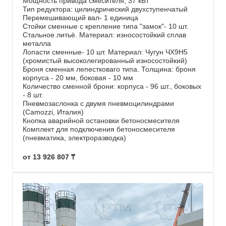
Мощность привода смесителя, 37 кВт
Тип редуктора: цилиндрический двухступенчатый
Перемешивающий вал- 1 единица
Стойки сменные с крепление типа "замок"- 10 шт.
Стальное литьё. Материал: износостойкий сплав
металла
Лопасти сменные- 10 шт. Материал: Чугун ЧХ9Н5
(хромистый высоколегированный износостойкий)
Броня сменная лепестковаго типа. Толщина: броня
корпуса - 20 мм, боковая - 10 мм
Количество сменной брони: корпуса - 96 шт., боковых
- 8 шт.
Пневмозаслонка с двумя пневмоцилиндрами
(Camozzi, Италия)
Кнопка аварийной остановки бетоносмесителя
Комплект для подключения бетоносмесителя
(пневматика, электроразводка)
от 13 926 807 ₸