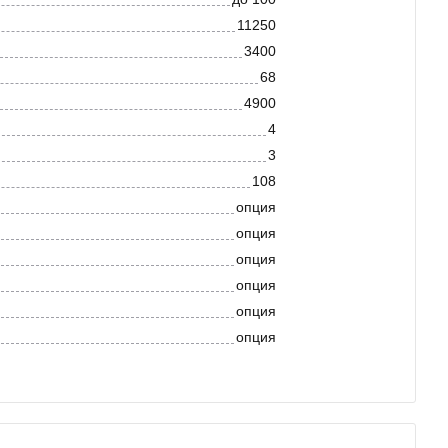
11250
3400
68
4900
4
3
108
опция
опция
опция
опция
опция
опция