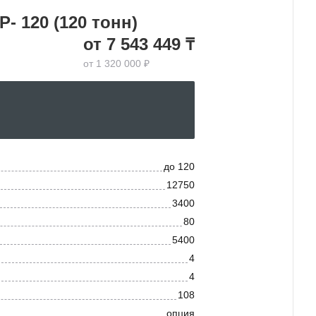
- 120 (120 тонн)
от 7 543 449 ₸
от 1 320 000 ₽
до 120
12750
3400
80
5400
4
4
108
опция