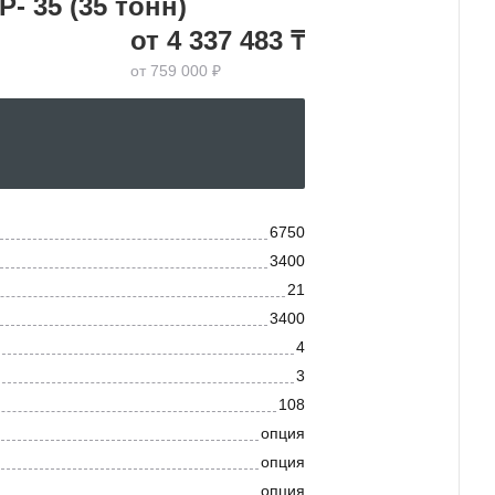
- 35 (35 тонн)
от 4 337 483 ₸
от 759 000 ₽
6750
3400
21
3400
4
3
108
опция
опция
опция