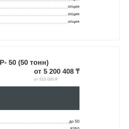
опция
опция
опция
- 50 (50 тонн)
от 5 200 408 ₸
от 910 000 ₽
до 50
8250