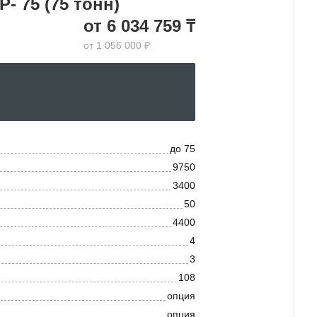
- 75 (75 тонн)
от 6 034 759 ₸
от 1 056 000 ₽
до 75
9750
3400
50
4400
4
3
108
опция
опция