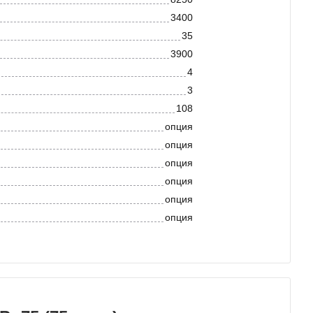
3400
35
3900
4
3
108
опция
опция
опция
опция
опция
опция