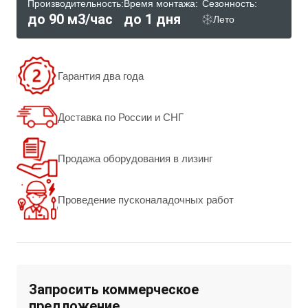
Производительность:
Время монтажа:
Сезонность:
до 90 м3/час
до 1 дня
Лето
Гарантия два года
Доставка по России и СНГ
Продажа оборудования в лизинг
Проведение пусконаладочных работ
Запросить коммерческое
предложение