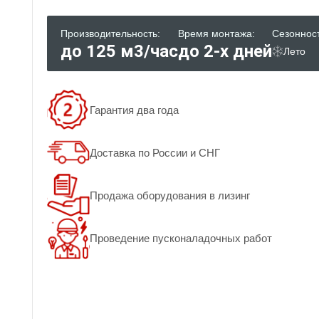
Производительность:
Время монтажа:
Сезонност
до 125 м3/час
до 2-х дней
Лето
Гарантия два года
Доставка по России и СНГ
Продажа оборудования в лизинг
Проведение пусконаладочных работ