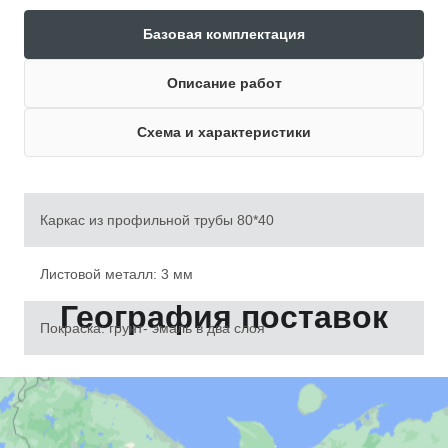
Базовая комплектация
Описание работ
Схема и характеристики
Каркас из профильной трубы 80*40
Листовой металл: 3 мм
География поставок
Покраска: грунт- эмаль в два слоя