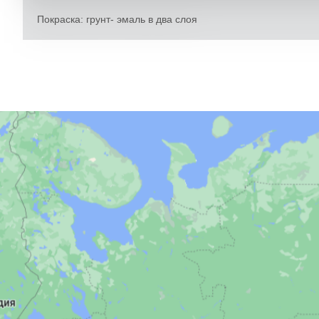
Покраска: грунт- эмаль в два слоя