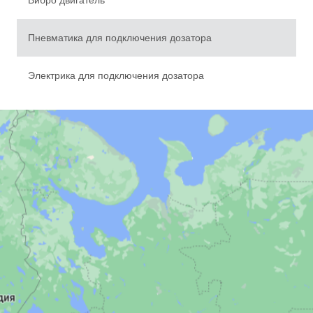
Вибро двигатель
Пневматика для подключения дозатора
География поставок
Электрика для подключения дозатора